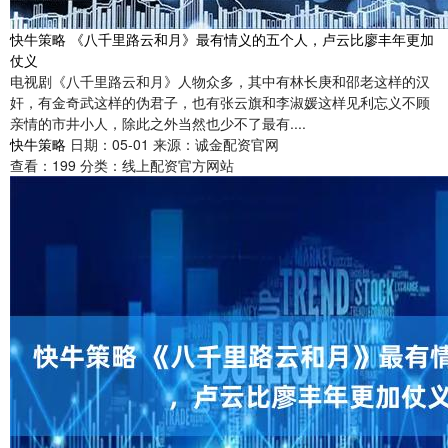
快牛策略 《八千里路云和月》最有情义的五个人，卢云比廖丰年更加
仗义
电视剧《八千里路云和月》人物众多，其中有林长庚和邵老这样的汉
奸，有金奇武这样的伪君子，也有张云旗和李淑媛这样见利忘义不顾
亲情的市井小人，除此之外当然也少不了最有....
快牛策略
日期：05-01
来源：诚金配资官网
查看：
199
分类：
线上配资官方网站