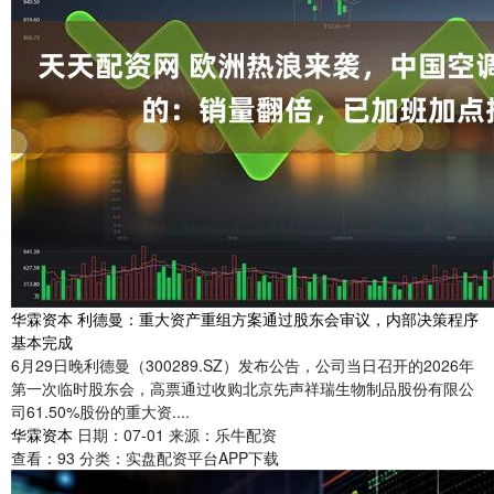
华霖资本 利德曼：重大资产重组方案通过股东会审议，内部决策程序
基本完成
6月29日晚利德曼（300289.SZ）发布公告，公司当日召开的2026年
第一次临时股东会，高票通过收购北京先声祥瑞生物制品股份有限公
司61.50%股份的重大资....
华霖资本
日期：07-01
来源：乐牛配资
查看：
93
分类：
实盘配资平台APP下载