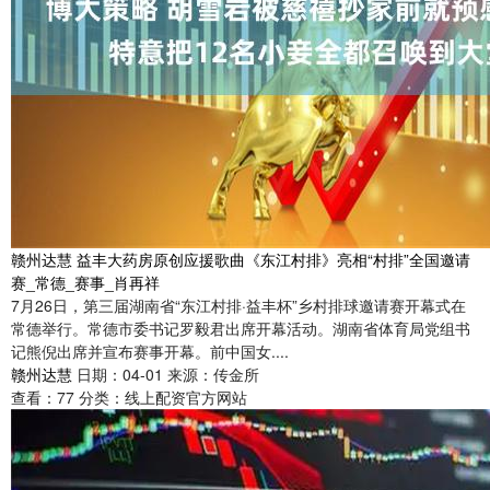
赣州达慧 益丰大药房原创应援歌曲《东江村排》亮相“村排”全国邀请
赛_常德_赛事_肖再祥
7月26日，第三届湖南省“东江村排·益丰杯”乡村排球邀请赛开幕式在
常德举行。常德市委书记罗毅君出席开幕活动。湖南省体育局党组书
记熊倪出席并宣布赛事开幕。前中国女....
赣州达慧
日期：04-01
来源：传金所
查看：
77
分类：
线上配资官方网站