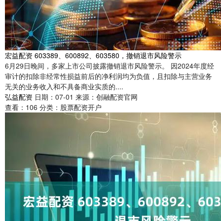
宏益配资 603389、600892、603580，撤销退市风险警示
6月29日晚间，多家上市公司披露撤销退市风险警示。 因2024年度经
审计的扣除非经常性损益前后的净利润均为负值，且扣除与主营业务
无关的业务收入和不具备商业实质的....
弘益配资
日期：07-01
来源：创融配资官网
查看：
106
分类：
股票配资开户