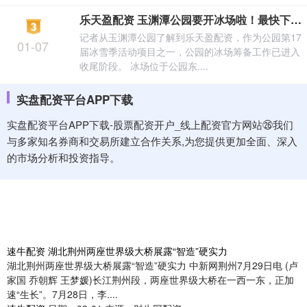
乐天盈配资 玉渊潭公园要开冰场啦！最快下周陆续开放
记者从玉渊潭公园了解到乐天盈配资，作为公园第17
01-07
届冰雪季活动项目之一，公园的冰场筹备工作已进入
收尾阶段。 冰场位于公园东....
实盘配资平台APP下载
实盘配资平台APP下载-股票配资开户_线上配资官方网站㉖我们
与多家知名券商和交易所建立合作关系,为您提供更加全面、深入
的市场分析和投资指导。
速牛配资 湖北荆州两座世界级大桥展露“智造”硬实力
湖北荆州两座世界级大桥展露“智造”硬实力 中新网荆州7月29日电 (卢
家国 乔朝辉 王梦媛)长江荆州段，两座世界级大桥在一西一东，正加
速“生长”。7月28日，李....