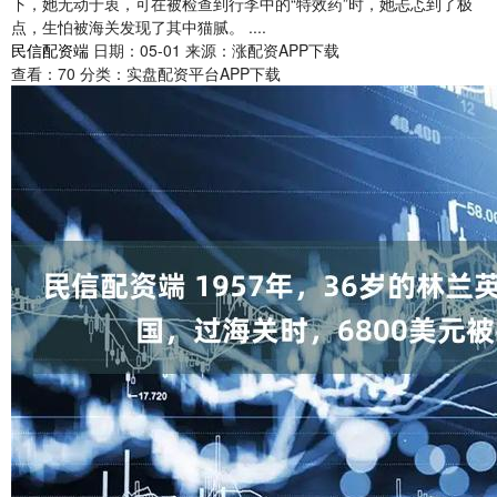
下，她无动于衷，可在被检查到行李中的“特效药”时，她忐忑到了极
点，生怕被海关发现了其中猫腻。 ....
民信配资端
日期：05-01
来源：涨配资APP下载
查看：
70
分类：
实盘配资平台APP下载