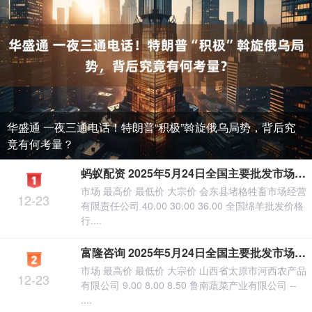
华盛通 一夜三通电话！特朗普“积极”斡旋俄乌局势，背后究
竟有何考量？
蚂蚁配资 2025年5月24日全国主要批发市场绵羊价格行情
市场 最高价 最低价 大宗价 会东县堵格牲畜市场经营
12-23
有限责任公司 40.00 30.00 36.00 全国绵羊批发价格
行....
富隆咨询 2025年5月24日全国主要批发市场线椒(皱椒)价格行情
市场 最高价 最低价 大宗价 山西省太原市河西农产品
12-23
有限公司 9.00 8.00 8.50 鲁南蔬菜产业有限公司 --
....