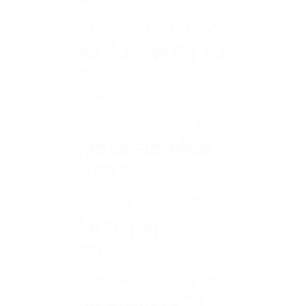
竟有何考量？
股票配资开户
12-27
隔夜华盛通，美国总统特朗普与俄乌欧领导人就当前的乌克兰局势分
别通话。 据新华社报道，美国总统特朗普19日与俄罗斯总统普京
蚂蚁配资 2025年5月24日全国主要批发市场绵羊价格行情
股票配资开户
12-23
市场 最高价 最低价 大宗价 会东县堵格牲畜市场经营有限责任公司
40.00 30.00 36.00 全国绵羊批发价格行
富隆咨询 2025年5月24日全国主要批发市场线椒(皱椒)价格
行情
线上配资官方网站
12-23
市场 最高价 最低价 大宗价 山西省太原市河西农产品有限公司 9.00
8.00 8.50 鲁南蔬菜产业有限公司 --
乐天盈配资 玉渊潭公园要开冰场啦！最快下周陆续开放
股票配资开户
01-07
记者从玉渊潭公园了解到乐天盈配资，作为公园第17届冰雪季活动项
目之一，公园的冰场筹备工作已进入收尾阶段。 冰场位于公园东