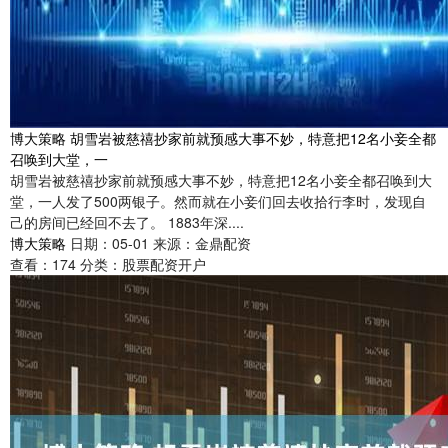
博大策略 胡雪岩被慈禧抄家前就预感大事不妙，特意把12名小妾全都
召唤到大堂，一
胡雪岩被慈禧抄家前就预感大事不妙，特意把12名小妾全都召唤到大
堂，一人发了500两银子。然而就在小妾们回去收拾行李时，发现自
己的房间已经回不去了。 1883年深....
博大策略
日期：05-01
来源：金鼎配资
查看：
174
分类：
股票配资开户