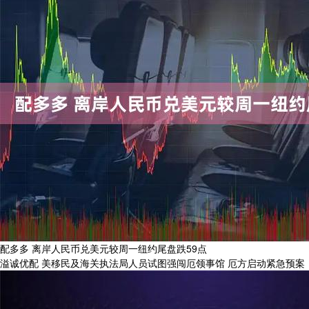
配多多 离岸人民币兑美元较周一纽约尾盘跌59点
溢诚优配 美移民及海关执法局人员试图强闯厄领事馆 厄方启动紧急预案