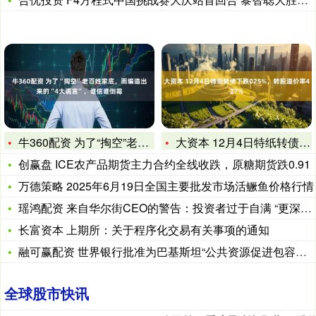
牛360配资 为了“掏空”老百姓家底，而编造出来的“4大谎言
大资本 12月4日特纸转债下跌025%，转股溢价率427%
创赢盘 ICE农产品期货主力合约全线收跌，原糖期货跌0.91
万德策略 2025年6月19日全国主要批发市场活鳜鱼价格行情
瑶鸿配资 来自华尔街CEO的警告：投资者过于自满 “更深层次
长富资本 上期所：关于程序化交易有关事项的通知
融可赢配资 世界银行批准为巴基斯坦“公共资源促进包容性发展多
全球股市快讯