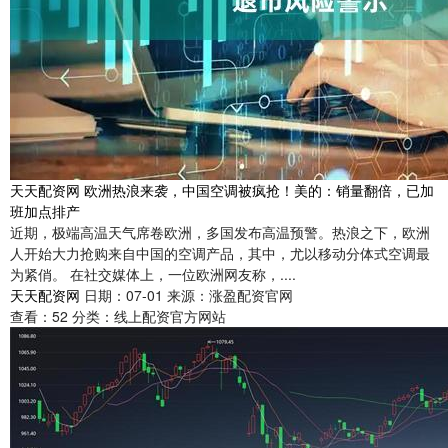
天天配资网 欧洲热浪来袭，中国空调被疯抢！美的：销量翻倍，已加
班加点排产
近期，极端高温天气席卷欧洲，多国发布高温预警。热浪之下，欧洲
人开始大力抢购来自中国的空调产品，其中，尤以移动分体式空调最
为紧俏。 在社交媒体上，一位欧洲网友称，....
天天配资网
日期：07-01
来源：涨盈配资官网
查看：
52
分类：
线上配资官方网站