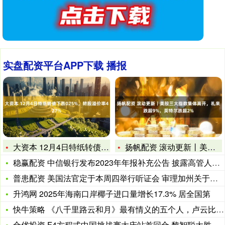
实盘配资平台APP下载 播报
大资本 12月4日特纸转债下跌025%，转股溢价率427%
扬帆配资 滚动更新丨美股三大指数集体高开，礼来跌超9%，英特
稳赢配资 中信银行发布2023年年报补充公告 披露高管人员最
普患配资 美国法官定于本周四举行听证会 审理加州关于限制军方
升鸿网 2025年海南口岸椰子进口量增长17.3% 居全国第
快牛策略 《八千里路云和月》最有情义的五个人，卢云比廖丰年更
合优投资 F4方程式中国挑战赛大庆站首回合 黎智聪大胜夺冠