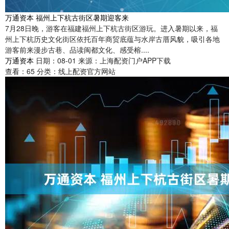
万通资本 福州上下杭古街区暑期迎客来
7月28日晚，游客在福建福州上下杭古街区游玩。进入暑期以来，福
州上下杭历史文化街区依托百年商贸底蕴与水岸古厝风貌，吸引各地
游客前来漫步古巷、品读闽都文化、感受榕....
万通资本
日期：08-01
来源：上海配资门户APP下载
查看：
65
分类：
线上配资官方网站